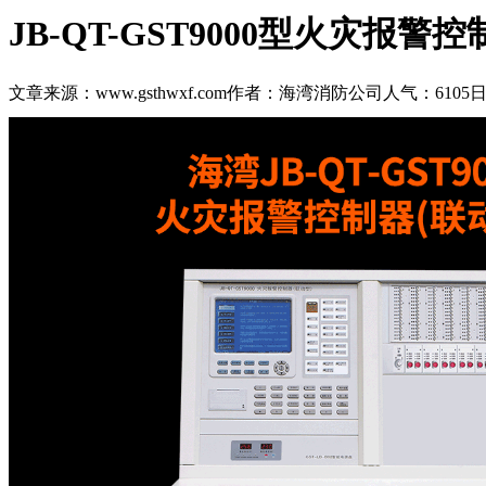
JB-QT-GST9000型火灾报
文章来源：www.gsthwxf.com
作者：海湾消防公司
人气：6105
日