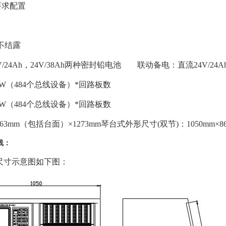
要求配置
不结露
h，24V/38Ah两种密封铅电池 联动备电：直流24V/24Ah，
（484个总线设备）*回路板数
（484个总线设备）*回路板数
m（包括台面）×1273mm琴台式外形尺寸(双节)：1050mm×86
线：
尺寸示意图如下图：