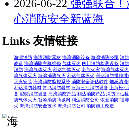
2026-06-22
强强联合！
心消防安全新蓝海
Links
友情链接
海湾消防
海湾消防器材
海湾消防设备
海湾消防公司
消防
改造
海湾消防主机维修
气体灭火
四川消防检测设备
消防
消防
海湾气体灭火|利达气体灭火
电气火灾
海湾气体灭火
湾气体灭火
海湾消防气灭
利达气体灭火
利达消防维修维
灭火安装
海湾消防监控系统
消防安全评估软件
烟感清洗
利达消防器材
青鸟消防器材
泛海三江消防设备
上海松江
备
尼特消防设备
海湾消防产品
利达消防产品
消防评估检
防气体灭火
智淼消防商城网
利达消防公司
依爱消防
福赛
火
海湾消防安全技术
海湾消防公司
消防施工改造