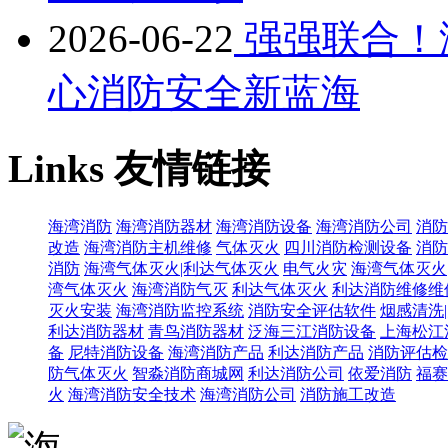
2026-06-22
强强联合！
心消防安全新蓝海
Links
友情链接
海湾消防
海湾消防器材
海湾消防设备
海湾消防公司
消防
改造
海湾消防主机维修
气体灭火
四川消防检测设备
消防
消防
海湾气体灭火|利达气体灭火
电气火灾
海湾气体灭火
湾气体灭火
海湾消防气灭
利达气体灭火
利达消防维修维
灭火安装
海湾消防监控系统
消防安全评估软件
烟感清洗
利达消防器材
青鸟消防器材
泛海三江消防设备
上海松江
备
尼特消防设备
海湾消防产品
利达消防产品
消防评估检
防气体灭火
智淼消防商城网
利达消防公司
依爱消防
福赛
火
海湾消防安全技术
海湾消防公司
消防施工改造