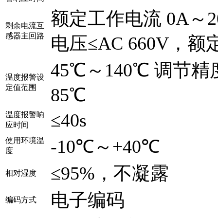
额定工作电流 0A～
剩余电流互
感器主回路
电压≤AC 660V，额定
45℃～140℃ 调
温度报警设
定值范围
85℃
≤40s
温度报警响
应时间
使用环境温
-10℃～+40℃
度
≤95%，不凝露
相对湿度
电子编码
编码方式