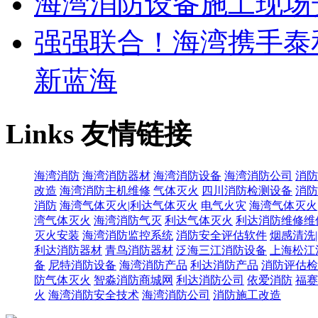
海湾消防设备施工现场
强强联合！海湾携手泰
新蓝海
Links
友情链接
海湾消防
海湾消防器材
海湾消防设备
海湾消防公司
消防
改造
海湾消防主机维修
气体灭火
四川消防检测设备
消防
消防
海湾气体灭火|利达气体灭火
电气火灾
海湾气体灭火
湾气体灭火
海湾消防气灭
利达气体灭火
利达消防维修维
灭火安装
海湾消防监控系统
消防安全评估软件
烟感清洗
利达消防器材
青鸟消防器材
泛海三江消防设备
上海松江
备
尼特消防设备
海湾消防产品
利达消防产品
消防评估检
防气体灭火
智淼消防商城网
利达消防公司
依爱消防
福赛
火
海湾消防安全技术
海湾消防公司
消防施工改造