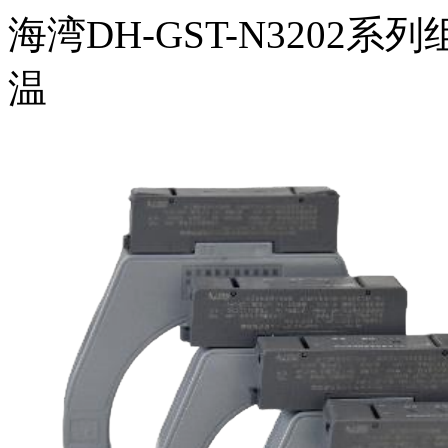
海湾DH-GST-N3202系
温