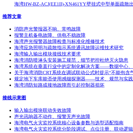
海湾HW-BZ-ACJ(EE1II)-XN461YY壁挂式中型单面
推荐文章
消防声光警报器不响、常鸣故障
报警主机备电故障、供电不稳故障
海湾声光报警器故障检查与标准化维修技术
海湾应急照明与疏散指示系统通讯故障运维技术研究
海湾输入输出模块接线技术要求
海湾消防喷淋头安装施工规范，细节把控杜绝灭火隐患
海湾系统在垂直行业中的定制化解决方案——数据中心、
关于海湾消防CRT系统在调试联动公式时提示“不能包含
规定地下车库能否使用感烟探测器——技术、规范与实践
海湾消防短路或接地故障而引起控制器损坏
接线示意图
输入输出模块联动失效故障
声光讯响器不动作、报警无声光故障
海湾电气火灾监控系统核心设备参数与选型适配指南
海湾电气火灾监控系统分阶段调试、点位注册、联动逻辑