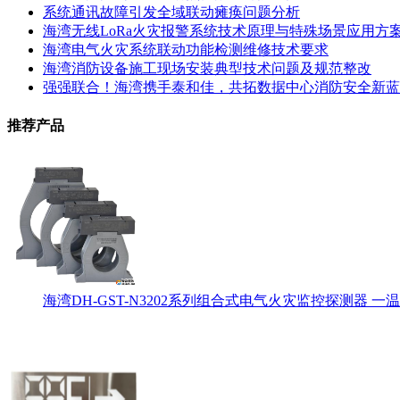
系统通讯故障引发全域联动瘫痪问题分析
海湾无线LoRa火灾报警系统技术原理与特殊场景应用方
海湾电气火灾系统联动功能检测维修技术要求
海湾消防设备施工现场安装典型技术问题及规范整改
强强联合！海湾携手泰和佳，共拓数据中心消防安全新蓝
推荐产品
海湾DH-GST-N3202系列组合式电气火灾监控探测器 一温