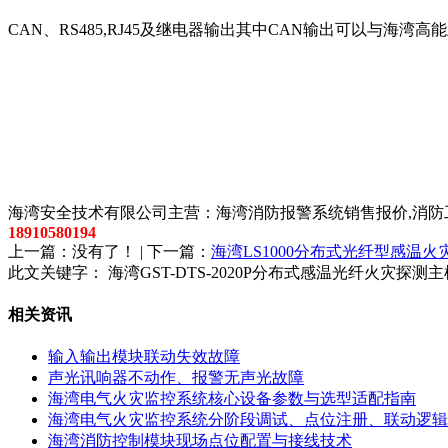
CAN、RS485,RJ45及继电器输出其中CAN输出可以与海
以上内容是智淼君安（江苏）消防工程技术有限公司所创，剽
海湾安全技术有限公司主营：海湾消防报警系统销售报价,消防工
18910580194
上一篇：没有了！ | 下一篇：
海湾LS1000分布式光纤型感温
此文关键字：
海湾GST-DTS-2020P分布式感温光纤火灾探
相关资讯
输入输出模块联动失效故障
声光讯响器不动作、报警无声光故障
海湾电气火灾监控系统核心设备参数与选型适配指南
海湾电气火灾监控系统分阶段调试、点位注册、联动逻辑
海湾消防控制模块现场点位配置与接线技术