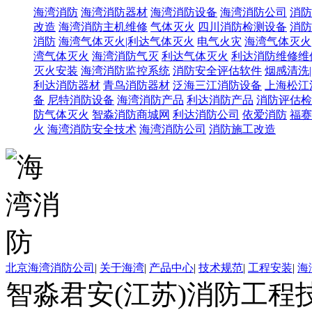
海湾消防
海湾消防器材
海湾消防设备
海湾消防公司
消防
改造
海湾消防主机维修
气体灭火
四川消防检测设备
消防
消防
海湾气体灭火|利达气体灭火
电气火灾
海湾气体灭火
湾气体灭火
海湾消防气灭
利达气体灭火
利达消防维修维
灭火安装
海湾消防监控系统
消防安全评估软件
烟感清洗
利达消防器材
青鸟消防器材
泛海三江消防设备
上海松江
备
尼特消防设备
海湾消防产品
利达消防产品
消防评估检
防气体灭火
智淼消防商城网
利达消防公司
依爱消防
福赛
火
海湾消防安全技术
海湾消防公司
消防施工改造
北京海湾消防公司
|
关于海湾
|
产品中心
|
技术规范
|
工程安装
|
海
智淼君安(江苏)消防工程技