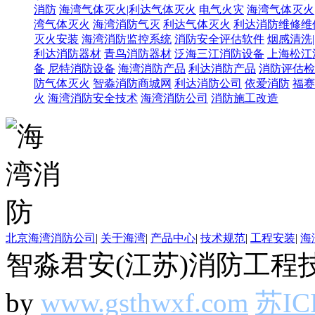
消防
海湾气体灭火|利达气体灭火
电气火灾
海湾气体灭火
湾气体灭火
海湾消防气灭
利达气体灭火
利达消防维修维
灭火安装
海湾消防监控系统
消防安全评估软件
烟感清洗
利达消防器材
青鸟消防器材
泛海三江消防设备
上海松江
备
尼特消防设备
海湾消防产品
利达消防产品
消防评估检
防气体灭火
智淼消防商城网
利达消防公司
依爱消防
福赛
火
海湾消防安全技术
海湾消防公司
消防施工改造
北京海湾消防公司
|
关于海湾
|
产品中心
|
技术规范
|
工程安装
|
海
智淼君安(江苏)消防工程技
by
www.gsthwxf.com
苏IC