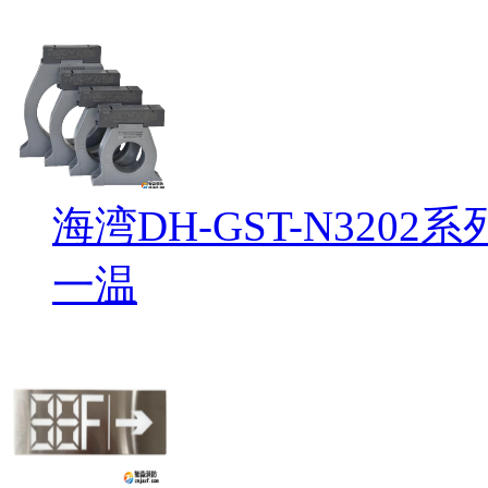
海湾DH-GST-N32
一温