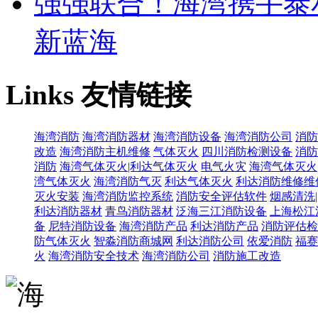
强强联合！海湾携手泰
新蓝海
Links
友情链接
海湾消防
海湾消防器材
海湾消防设备
海湾消防公司
消防
改造
海湾消防主机维修
气体灭火
四川消防检测设备
消防
消防
海湾气体灭火|利达气体灭火
电气火灾
海湾气体灭火
湾气体灭火
海湾消防气灭
利达气体灭火
利达消防维修维
灭火安装
海湾消防监控系统
消防安全评估软件
烟感清洗
利达消防器材
青鸟消防器材
泛海三江消防设备
上海松江
备
尼特消防设备
海湾消防产品
利达消防产品
消防评估检
防气体灭火
智淼消防商城网
利达消防公司
依爱消防
福赛
火
海湾消防安全技术
海湾消防公司
消防施工改造