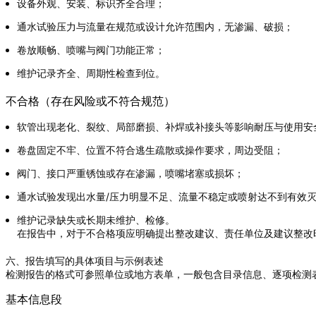
设备外观、安装、标识齐全合理；
通水试验压力与流量在规范或设计允许范围内，无渗漏、破损；
卷放顺畅、喷嘴与阀门功能正常；
维护记录齐全、周期性检查到位。
不合格（存在风险或不符合规范）
软管出现老化、裂纹、局部磨损、补焊或补接头等影响耐压与使用安
卷盘固定不牢、位置不符合逃生疏散或操作要求，周边受阻；
阀门、接口严重锈蚀或存在渗漏，喷嘴堵塞或损坏；
通水试验发现出水量/压力明显不足、流量不稳定或喷射达不到有效
维护记录缺失或长期未维护、检修。
在报告中，对于不合格项应明确提出整改建议、责任单位及建议整改
六、报告填写的具体项目与示例表述
检测报告的格式可参照单位或地方表单，一般包含目录信息、逐项检测
基本信息段