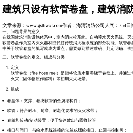
建筑只设有软管卷盘，建筑消
文章来源：www.gsthwxf.com
作者：海湾消防公司
人气：754
日期
一、问题背景与意义
在我国建筑消防设施体系中，室内消火栓系统、自动喷水灭火系统、灭
软管卷盘作为室内灭火器材或代替传统消火栓系统的部分功能。软管卷
中关于软管卷盘的填写就成为重点，需要做到描述准确、判定明确、依
二、软管卷盘的定义、组成与分类
定义
软管卷盘（fire hose reel）是指将软质水带卷绕于卷盘
火灾（固体物质作燃料）等初期灭火场景。
组成
卷盘体：支撑、卷绕软管的金属结构件；
软管：符合耐压、耐磨、耐老化要求的灭火水带；
卷轴和传动/制动装置：便于快速放出与回收软管；
接口与阀门：与给水系统连接的法兰或螺纹接口、止回与控制阀；