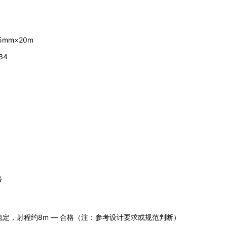
mm×20m
34
格
柱稳定，射程约8m — 合格（注：参考设计要求或规范判断）