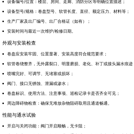
设备编号/位置：楼层、房间、走廊、消防分区等明确位置描述；
设备型号/规格：卷盘型号、软管长度、直径、额定压力、材料等；
生产厂家及出厂编号、出厂合格证（如有）；
安装时间与最近一次维护/检修日期。
外观与安装检查
卷盘应安装牢固、位置显著、安装高度符合规范要求；
软管卷绕整齐，无外露裂口、明显磨损、老化、补丁或接头漏水痕迹
喷嘴完好、可调节、无堵塞或损坏；
阀门、接口无锈蚀、泄漏或渗水；
卷盘标识、使用方法、注意事项、巡检记录卡是否齐全可见；
周边障碍物检查：确保无堆放杂物阻碍取用且通道畅通。
性能与通水试验
开启与关闭功能：阀门开启顺畅，无卡阻；