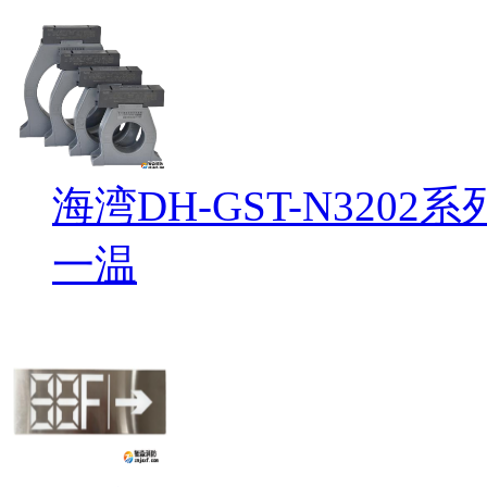
海湾DH-GST-N32
一温