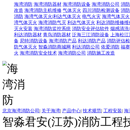
海湾消防
海湾消防器材
海湾消防设备
海湾消防公司
消防
改造
海湾消防主机维修
气体灭火
四川消防检测设备
消防
消防
海湾气体灭火|利达气体灭火
电气火灾
海湾气体灭火
湾气体灭火
海湾消防气灭
利达气体灭火
利达消防维修维
灭火安装
海湾消防监控系统
消防安全评估软件
烟感清洗
利达消防器材
青鸟消防器材
泛海三江消防设备
上海松江
备
尼特消防设备
海湾消防产品
利达消防产品
消防评估检
防气体灭火
智淼消防商城网
利达消防公司
依爱消防
福赛
火
海湾消防安全技术
海湾消防公司
消防施工改造
北京海湾消防公司
|
关于海湾
|
产品中心
|
技术规范
|
工程安装
|
海
智淼君安(江苏)消防工程技