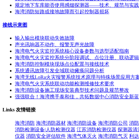
规定地下车库能否使用感烟探测器——技术、规范与实践
海湾消防短路或接地故障而引起控制器损坏
接线示意图
输入输出模块联动失效故障
声光讯响器不动作、报警无声光故障
海湾电气火灾监控系统核心设备参数与选型适配指南
海湾电气火灾监控系统分阶段调试、点位注册、联动逻辑
海湾消防控制模块现场点位配置与接线技术
系统通讯故障引发全域联动瘫痪问题分析
海湾无线LoRa火灾报警系统技术原理与特殊场景应用方
海湾电气火灾系统联动功能检测维修技术要求
海湾消防设备施工现场安装典型技术问题及规范整改
强强联合！海湾携手泰和佳，共拓数据中心消防安全新蓝
Links
友情链接
海湾消防
海湾消防器材
海湾消防设备
海湾消防公司
消防
消防检测设备|人防检测仪器
江苏消防检测仪器
探测器清
仪器
消防安全评估软件
海湾气体灭火
海湾消防气灭
利达