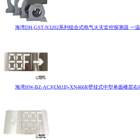
海湾DH-GST-N3202系列组合式电气火灾监控探测器 一温
海湾HW-BZ-ACJ(EM1II)-XN466R壁挂式中型单面楼层右