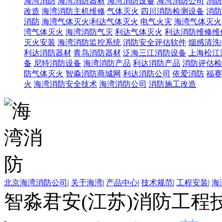
海湾消防
海湾消防器材
海湾消防设备
海湾消防公司
消防
改造
海湾消防主机维修
气体灭火
四川消防检测设备
消防
消防
海湾气体灭火|利达气体灭火
电气火灾
海湾气体灭火
湾气体灭火
海湾消防气灭
利达气体灭火
利达消防维修维
灭火安装
海湾消防监控系统
消防安全评估软件
烟感清洗
利达消防器材
青鸟消防器材
泛海三江消防设备
上海松江
备
尼特消防设备
海湾消防产品
利达消防产品
消防评估检
防气体灭火
智淼消防商城网
利达消防公司
依爱消防
福赛
火
海湾消防安全技术
海湾消防公司
消防施工改造
北京海湾消防公司
|
关于海湾
|
产品中心
|
技术规范
|
工程安装
|
海
智淼君安(江苏)消防工程技