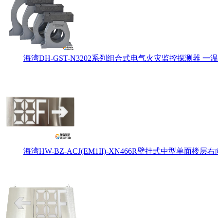
海湾DH-GST-N3202系列组合式电气火灾监控探测器 一温
海湾HW-BZ-ACJ(EM1II)-XN466R壁挂式中型单面楼层右