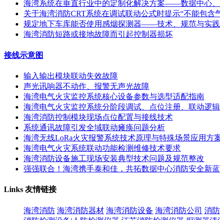
海湾系统在垂直行业中的定制化解决方案——数据中心、
关于海湾消防CRT系统在调试联动公式时提示“不能包含
规定地下车库能否使用感烟探测器——技术、规范与实践
海湾消防短路或接地故障而引起控制器损坏
接线示意图
输入输出模块联动失效故障
声光讯响器不动作、报警无声光故障
海湾电气火灾监控系统核心设备参数与选型适配指南
海湾电气火灾监控系统分阶段调试、点位注册、联动逻辑
海湾消防控制模块现场点位配置与接线技术
系统通讯故障引发全域联动瘫痪问题分析
海湾无线LoRa火灾报警系统技术原理与特殊场景应用方
海湾电气火灾系统联动功能检测维修技术要求
海湾消防设备施工现场安装典型技术问题及规范整改
强强联合！海湾携手泰和佳，共拓数据中心消防安全新蓝
Links
友情链接
海湾消防
海湾消防器材
海湾消防设备
海湾消防公司
消防