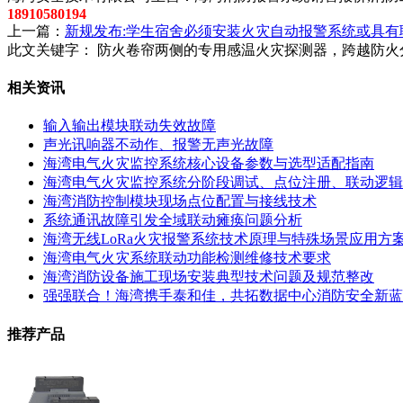
18910580194
上一篇：
新规发布:学生宿舍必须安装火灾自动报警系统或具
此文关键字：
防火卷帘两侧的专用感温火灾探测器，跨越防火
相关资讯
输入输出模块联动失效故障
声光讯响器不动作、报警无声光故障
海湾电气火灾监控系统核心设备参数与选型适配指南
海湾电气火灾监控系统分阶段调试、点位注册、联动逻辑
海湾消防控制模块现场点位配置与接线技术
系统通讯故障引发全域联动瘫痪问题分析
海湾无线LoRa火灾报警系统技术原理与特殊场景应用方
海湾电气火灾系统联动功能检测维修技术要求
海湾消防设备施工现场安装典型技术问题及规范整改
强强联合！海湾携手泰和佳，共拓数据中心消防安全新蓝
推荐产品