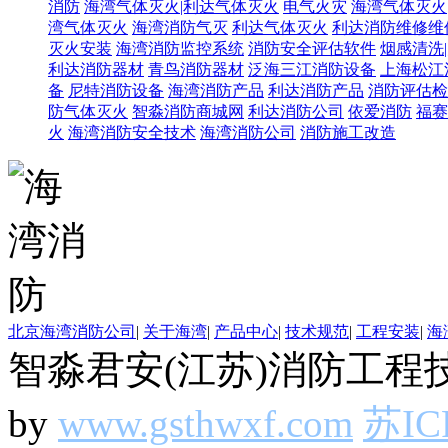
消防
海湾气体灭火|利达气体灭火
电气火灾
海湾气体灭火
湾气体灭火
海湾消防气灭
利达气体灭火
利达消防维修维
灭火安装
海湾消防监控系统
消防安全评估软件
烟感清洗
利达消防器材
青鸟消防器材
泛海三江消防设备
上海松江
备
尼特消防设备
海湾消防产品
利达消防产品
消防评估检
防气体灭火
智淼消防商城网
利达消防公司
依爱消防
福赛
火
海湾消防安全技术
海湾消防公司
消防施工改造
北京海湾消防公司
|
关于海湾
|
产品中心
|
技术规范
|
工程安装
|
海
智淼君安(江苏)消防工程技
by
www.gsthwxf.com
苏IC