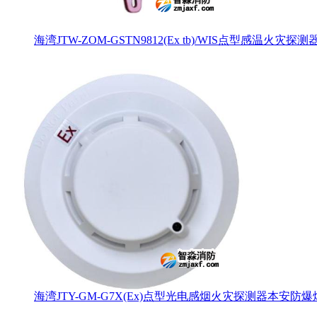
海湾JTW-ZOM-GSTN9812(Ex tb)/WIS点型感温火灾探
海湾JTY-GM-G7X(Ex)点型光电感烟火灾探测器本安防