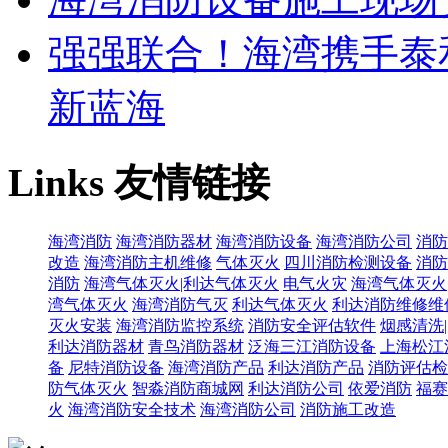
强强联合！海湾携手泰
新蓝海
Links
友情链接
海湾消防
海湾消防器材
海湾消防设备
海湾消防公司
消防
改造
海湾消防主机维修
气体灭火
四川消防检测设备
消防
消防
海湾气体灭火|利达气体灭火
电气火灾
海湾气体灭火
湾气体灭火
海湾消防气灭
利达气体灭火
利达消防维修维
灭火安装
海湾消防监控系统
消防安全评估软件
烟感清洗
利达消防器材
青鸟消防器材
泛海三江消防设备
上海松江
备
尼特消防设备
海湾消防产品
利达消防产品
消防评估检
防气体灭火
智淼消防商城网
利达消防公司
依爱消防
福赛
火
海湾消防安全技术
海湾消防公司
消防施工改造