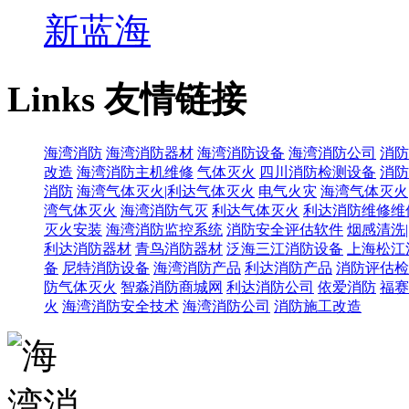
新蓝海
Links
友情链接
海湾消防
海湾消防器材
海湾消防设备
海湾消防公司
消防
改造
海湾消防主机维修
气体灭火
四川消防检测设备
消防
消防
海湾气体灭火|利达气体灭火
电气火灾
海湾气体灭火
湾气体灭火
海湾消防气灭
利达气体灭火
利达消防维修维
灭火安装
海湾消防监控系统
消防安全评估软件
烟感清洗
利达消防器材
青鸟消防器材
泛海三江消防设备
上海松江
备
尼特消防设备
海湾消防产品
利达消防产品
消防评估检
防气体灭火
智淼消防商城网
利达消防公司
依爱消防
福赛
火
海湾消防安全技术
海湾消防公司
消防施工改造