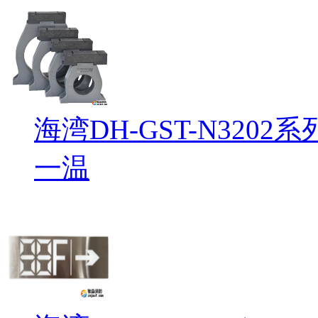
海湾DH-GST-N32
一温