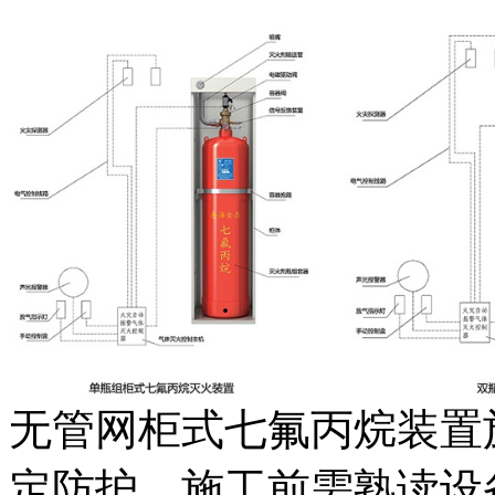
无管网柜式七氟丙烷装置
定防护。施工前需熟读设