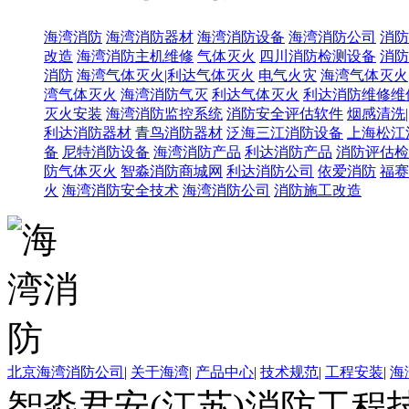
海湾消防
海湾消防器材
海湾消防设备
海湾消防公司
消防
改造
海湾消防主机维修
气体灭火
四川消防检测设备
消防
消防
海湾气体灭火|利达气体灭火
电气火灾
海湾气体灭火
湾气体灭火
海湾消防气灭
利达气体灭火
利达消防维修维
灭火安装
海湾消防监控系统
消防安全评估软件
烟感清洗
利达消防器材
青鸟消防器材
泛海三江消防设备
上海松江
备
尼特消防设备
海湾消防产品
利达消防产品
消防评估检
防气体灭火
智淼消防商城网
利达消防公司
依爱消防
福赛
火
海湾消防安全技术
海湾消防公司
消防施工改造
北京海湾消防公司
|
关于海湾
|
产品中心
|
技术规范
|
工程安装
|
海
智淼君安(江苏)消防工程技