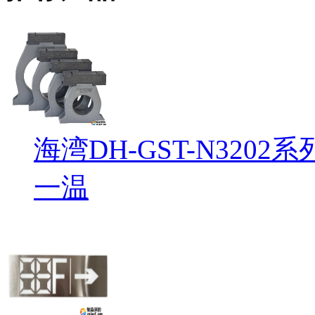
海湾DH-GST-N32
一温