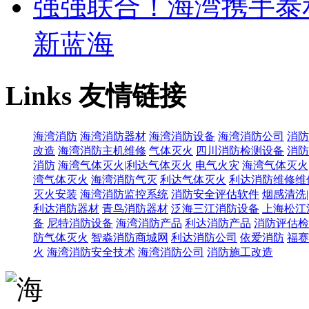
强强联合！海湾携手泰
新蓝海
Links
友情链接
海湾消防
海湾消防器材
海湾消防设备
海湾消防公司
消防
改造
海湾消防主机维修
气体灭火
四川消防检测设备
消防
消防
海湾气体灭火|利达气体灭火
电气火灾
海湾气体灭火
湾气体灭火
海湾消防气灭
利达气体灭火
利达消防维修维
灭火安装
海湾消防监控系统
消防安全评估软件
烟感清洗
利达消防器材
青鸟消防器材
泛海三江消防设备
上海松江
备
尼特消防设备
海湾消防产品
利达消防产品
消防评估检
防气体灭火
智淼消防商城网
利达消防公司
依爱消防
福赛
火
海湾消防安全技术
海湾消防公司
消防施工改造