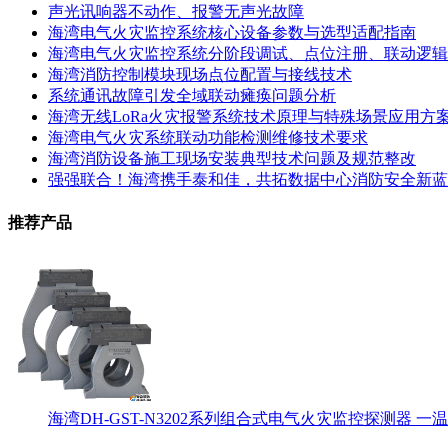
声光讯响器不动作、报警无声光故障
海湾电气火灾监控系统核心设备参数与选型适配指南
海湾电气火灾监控系统分阶段调试、点位注册、联动逻辑
海湾消防控制模块现场点位配置与接线技术
系统通讯故障引发全域联动瘫痪问题分析
海湾无线LoRa火灾报警系统技术原理与特殊场景应用方
海湾电气火灾系统联动功能检测维修技术要求
海湾消防设备施工现场安装典型技术问题及规范整改
强强联合！海湾携手泰和佳，共拓数据中心消防安全新蓝
推荐产品
海湾DH-GST-N3202系列组合式电气火灾监控探测器 一温