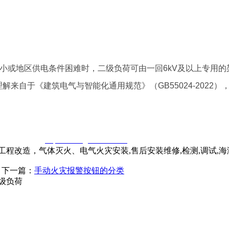
较小或地区供电条件困难时，二级负荷可由一回6kV及以上专用的
理解来自于《建筑电气与智能化通用规范》（GB55024-2022
窃一律删除。
http://www.gsthwxf.com/
程改造，气体灭火、电气火灾安装,售后安装维修,检测,调试,
| 下一篇：
手动火灾报警按钮的分类
级负荷